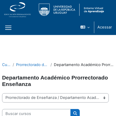
Acessar
Painel lateral
Ir para o conteúdo principal
Cursos
Prorrectorado de Enseñanza
Departamento Académico Prorrectorado Enseñanza
Departamento Académico Prorrectorado
Enseñanza
Categorias de Cursos
Buscar cursos