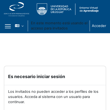
En este momento está usando el
Acceder
acceso para invitados
Panel lateral
Salta al contenido principal
Es necesario iniciar sesión
Los invitados no pueden acceder a los perfiles de los
usuarios. Acceda al sistema con un usuario para
continuar.